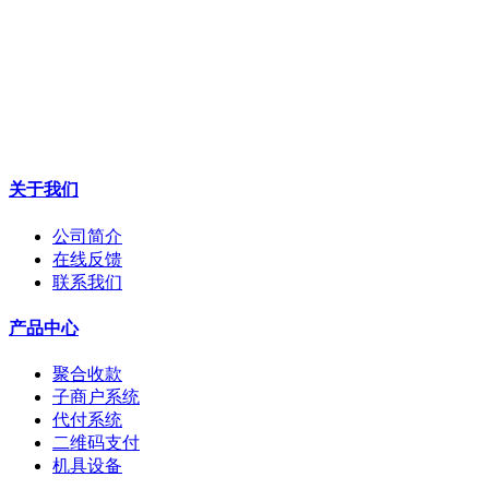
关于我们
公司简介
在线反馈
联系我们
产品中心
聚合收款
子商户系统
代付系统
二维码支付
机具设备