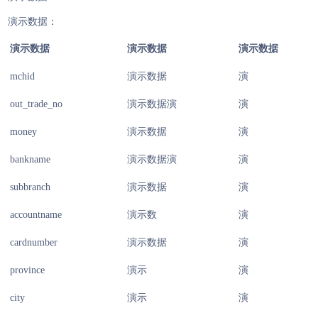
演示数据：
演示数据
演示数据
演示数据
mchid
演示数据
演
out_trade_no
演示数据演
演
money
演示数据
演
bankname
演示数据演
演
subbranch
演示数据
演
accountname
演示数
演
cardnumber
演示数据
演
province
演示
演
city
演示
演