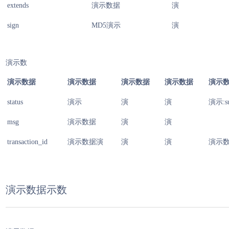
extends
演示数据
演
sign
MD5演示
演
演示数
演示数据
演示数据
演示数据
演示数据
演示
status
演示
演
演
演示:s
msg
演示数据
演
演
transaction_id
演示数据演
演
演
演示
演示数据示数