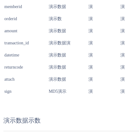
memberid
演示数据
演
演
orderid
演示数
演
演
amount
演示数据
演
演
transaction_id
演示数据演
演
演
datetime
演示数据
演
演
returncode
演示数据
演
演
attach
演示数据
演
演
sign
MD5演示
演
演
演示数据示数