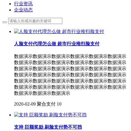
行业资讯
企业动态
人脸支付代理怎么做 超市行业推扫脸支付
数据演示数据演示数据演示数据演示数据演示数据演示
数据演示数据演示数据演示数据演示数据演示数据演示
数据演示数据演示数据演示数据演示数据演示数据演示
数据演示数据演示数据演示数据演示数据演示数据演示
数据演示数据演示数据演示数据演示数据演示数据演示
数据演示数据演示数据演示数据演示数据演示数据演示
数据演示数据演示数据演示
2020-02-09
聚合支付
10
支持 巨额奖励 刷脸支付势不可挡