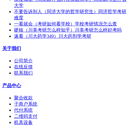
大学
不要告诉别人（同济大学的哲学研究生）同济哲学考研
难度
一看就会（考研如何看学校）学校考研情况怎么查
硬核（川美考研怎么样知乎）川美考研怎么样好考吗
速看（川大药学349）川大药剂学考研
关于我们
公司简介
在线反馈
联系我们
产品中心
聚合收款
子商户系统
代付系统
二维码支付
机具设备